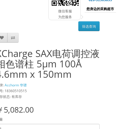
020-31563835
您身边的采购超市
微信客服
为您服务
筛选查询
XCharge SAX电荷调控液
相色谱柱 5µm 100Å
4.6mm x 150mm
牌:
Acchorm 华谱
号: 18360510515
存状态: 有库存
￥5,082.00
量