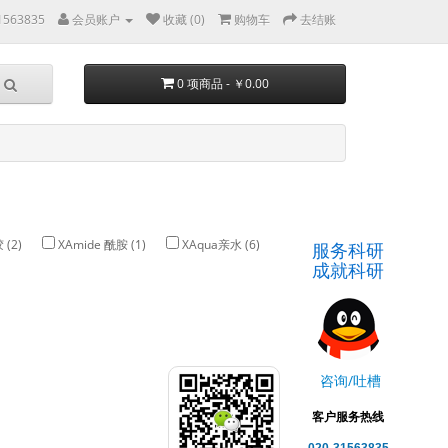
1563835
会员账户
收藏 (0)
购物车
去结账
0 项商品 - ￥0.00
 (2)
XAmide 酰胺 (1)
XAqua亲水 (6)
服务科研
成就科研
咨询/吐槽
客户服务热线