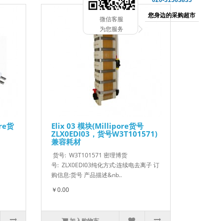
020-31563835
您身边的采购超市
微信客服
为您服务
re货
Elix 03 模块(Millipore货号
ZLX0EDI03，货号W3T101571)
兼容耗材
货号: W3T101571 密理博货
号: ZLX0EDI03纯化方式:连续电去离子 订
购信息:货号 产品描述&nb..
￥0.00
加入购物车