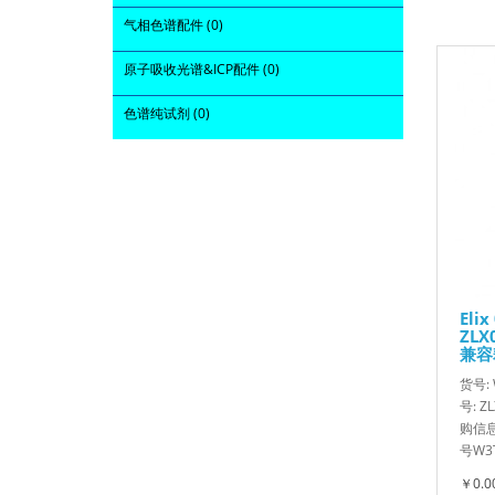
气相色谱配件 (0)
原子吸收光谱&ICP配件 (0)
色谱纯试剂 (0)
Eli
ZLX
兼容
货号:
号: 
购信息
号W3T
￥0.0