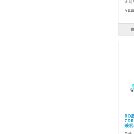
述 对应
￥0.0
RO膜
CDR
兼容
货号: