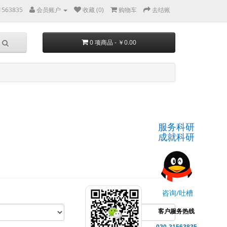
1563835
会员账户
收藏 (0)
购物车
去结账
0 项商品 - ￥0.00
服务科研
成就科研
咨询/吐槽
显示:
客户服务热线