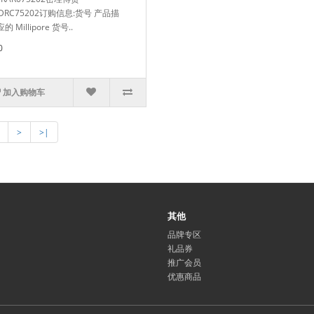
CDRC75202订购信息:货号 产品描
的 Millipore 货号..
0
加入购物车
>
>|
其他
品牌专区
礼品券
推广会员
优惠商品